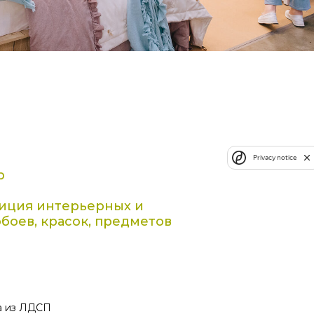
Privacy notice
b
зиция интерьерных и
боев, красок, предметов
а из ЛДСП