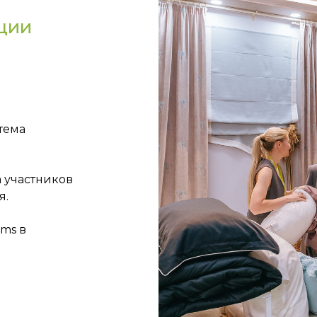
ции
тема
 участников
я.
oms в