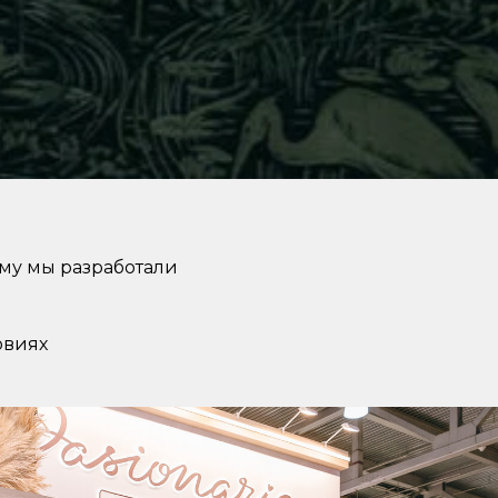
му мы разработали
овиях