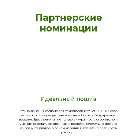
Партнерские
номинации
Идеальный пошив
Эта номинация создана для технологов и текстильных цехов
— тех, кто превращает замысел дизайнера в безупречное
изделие. Здесь ценится не только аккуратность строчки, но и
умение работать со сложными тканями, сочетать несколько
видов материалов в одном изделии и грамотно подбирать
раппорт.