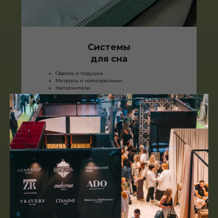
Системы
для сна
Одеяла и подушки
Матрасы и наматрасники
Наполнители
Каркасы кроватей, решётки для кроватей