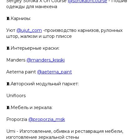
Sergey Soroka X On Course
@sorokaoncourse
- Пошив
одежды для манекена
🧵Карнизы:
Уют
@ujut_com
-производство карнизов, рулонных
штор, жалюзи и штор плиссе
🧵Интерьерные краски:
Manders
@manders_kraski
Aeterna paint
@aeterna_paint
🧵Авторский модульный паркет:
Unifloors
🧵Мебель и зеркала:
Proporzia
@proporzia_msk
Umi - Изготовление, обивка и реставрация мебели,
изготовление зеркальной стены