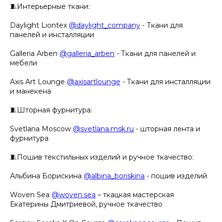
🧵Интерьерные ткани:
Daylight Liontex
@daylight_company
- Ткани для
панелей и инсталляции
Galleria Arben
@galleria_arben
- Ткани для панелей и
мебели
Axis Art Lounge
@axisartlounge
- Ткани для инсталляции
и манекена
🧵Шторная фурнитура:
Svetlana Moscow
@svetlana.msk.ru
- шторная лента и
фурнитура
🧵Пошив текстильных изделий и ручное ткачество:
Альбина Борискина
@albina_boriskina
- пошив изделий
Woven Sea
@woven.sea
– ткацкая мастерская
Екатерины Дмитриевой, ручное ткачество