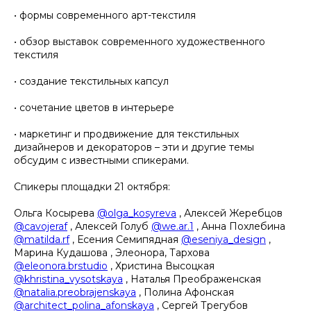
• формы современного арт-текстиля
• обзор выставок современного художественного
текстиля
• создание текстильных капсул
• сочетание цветов в интерьере
• маркетинг и продвижение для текстильных
дизайнеров и декораторов – эти и другие темы
обсудим с известными спикерами.
Спикеры площадки 21 октября:
Ольга Косырева
@olga_kosyreva
, Алексей Жеребцов
@cavojeraf
, Алексей Голуб
@we.ar.1
, Анна Похлебина
@matilda.rf
, Есения Семипядная
@eseniya_design
,
Марина Кудашова , Элеонора, Тархова
@eleonora.brstudio
, Христина Высоцкая
@khristina_vysotskaya
, Наталья Преображенская
@natalia.preobrajenskaya
, Полина Афонская
@architect_polina_afonskaya
, Сергей Трегубов